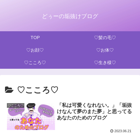
どぅーの垢抜けブログ
TOP
♡髪の毛♡
♡お顔♡
♡お体♡
♡こころ♡
♡生き様♡
♡こころ♡
「私は可愛くなれない。」「垢抜
♡こころ♡
けなんて夢のまた夢」と思ってる
あなたのためのブログ
2023.06.21