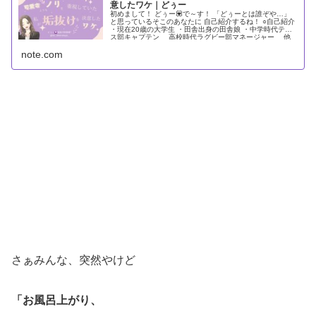
意したワケ｜どぅー
初めまして！ どぅー💟で～す！ 「どぅーとは誰ぞや…」
と思っているそこのあなたに 自己紹介するね！ ○自己紹介
・現在20歳の大学生 ・田舎出身の田舎娘 ・中学時代テニ
ス部キャプテン 高校時代ラグビー部マネージャー 他
にも卓球、水泳…まさに体育会系女子 ・お寿司が大好物
note.com
・トマトとは仲良くなれません。...
さぁみんな、突然やけど
「お風呂上がり、