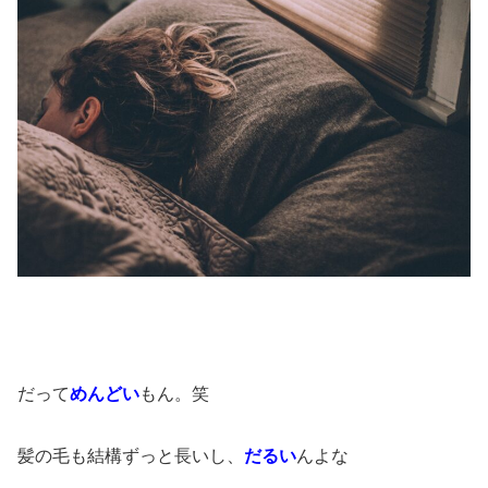
だって
めんどい
もん。笑
髪の毛も結構ずっと長いし、
だるい
んよな