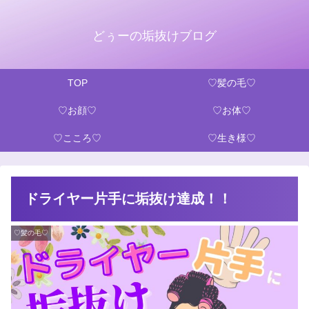
どぅーの垢抜けブログ
TOP
♡髪の毛♡
♡お顔♡
♡お体♡
♡こころ♡
♡生き様♡
ドライヤー片手に垢抜け達成！！
♡髪の毛♡