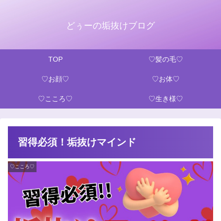
どぅーの垢抜けブログ
TOP
♡髪の毛♡
♡お顔♡
♡お体♡
♡こころ♡
♡生き様♡
習得必須！垢抜けマインド
♡こころ♡