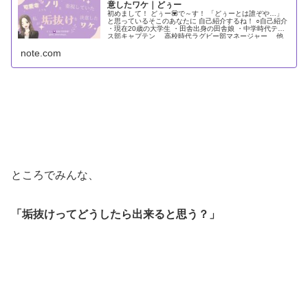
意したワケ｜どぅー
初めまして！ どぅー💟で～す！ 「どぅーとは誰ぞや…」
と思っているそこのあなたに 自己紹介するね！ ○自己紹介
・現在20歳の大学生 ・田舎出身の田舎娘 ・中学時代テニ
ス部キャプテン 高校時代ラグビー部マネージャー 他
にも卓球、水泳…まさに体育会系女子 ・お寿司が大好物
note.com
・トマトとは仲良くなれません。...
ところでみんな、
「垢抜けってどうしたら出来ると思う？」