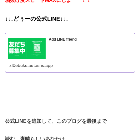
垢抜け度スピードMAXにしよーー！！
↓↓↓
どぅーの
公式LINE
↓
↓↓
Add LINE friend
zf0ebuks.autosns.app
公式LINEを追加
して、
このブログを最後まで
読む、素晴らしいあなた
は