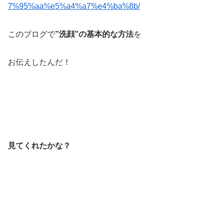
7%95%aa%e5%a4%a7%e4%ba%8b/
このブログで
”洗顔”の基本的な方法
を
お伝えしたんだ！
見てくれたかな？