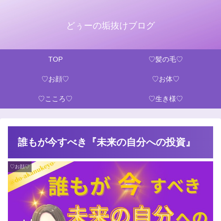
どぅーの垢抜けブログ
TOP
♡髪の毛♡
♡お顔♡
♡お体♡
♡こころ♡
♡生き様♡
誰もが今すべき『未来の自分への投資』
♡お顔♡