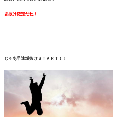
垢抜け確定だね！
じゃあ早速垢抜けＳＴＡＲＴ！！