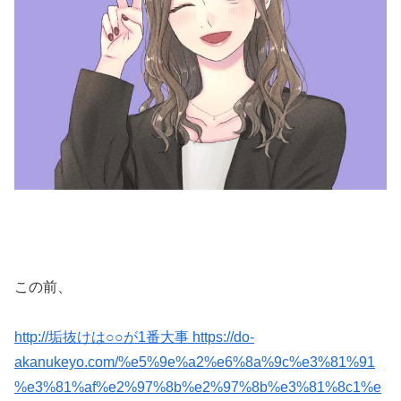
この前、
http://垢抜けは○○が1番大事 https://do-
akanukeyo.com/%e5%9e%a2%e6%8a%9c%e3%81%91
%e3%81%af%e2%97%8b%e2%97%8b%e3%81%8c1%e